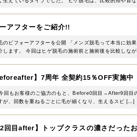
生えているタイプでした。 ヒゲ脱毛は、比較的頬や首など
ーアフターをご紹介!!
毛のビフォーアフターを公開 「メンズ脱毛って本当に効
します。 今回はヒゲ脱毛の施術前と施術後を比較しながら
foreafter】7周年 全契約15％OFF実施中
回もお客様のご協力のもと、Before0回目→After9
が、回数を重ねるごとに毛が細くなり、生えるスピ […]
re12回目after】トップクラスの濃さだ