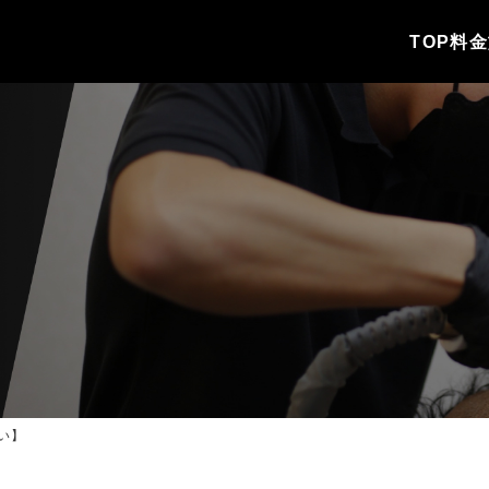
TOP
料金
い】