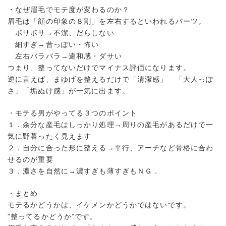
・なぜ眉毛でモテ度が変わるのか？
眉毛は「顔の印象の８割」を左右するといわれるパーツ。
ボサボサ→不潔、だらしない
細すぎ→昔っぽい・怖い
左右バラバラ→違和感・ダサい
つまり、整ってないだけでマイナス評価になります。
逆に言えば、まゆげを整えるだけで「清潔感」 「大人っぽ
さ」「垢ぬけ感」が一気に出ます。
・モテる男がやってる３つのポイント
１．余分な産毛はしっかり処理→周りの産毛があるだけで一
気に野暮ったく見えます
２．自分に合った形に整える→平行、アーチなど骨格に合わ
せるのが重要
３．濃さを自然に→濃すぎも薄すぎもＮＧ．
・まとめ
モテるかどうかは、イケメンかどうかではないです。
”整ってるかどうか”です。