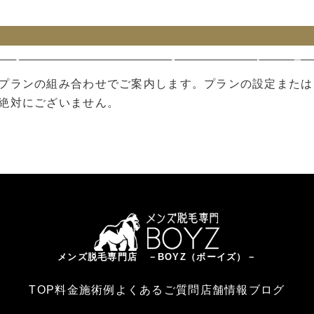
 key 0 in
/home/xs996624/boyz-salon.com/public_ht
-h2/single.php
on line
57
プランの組み合わせでご案内します。プランの設定または
絶対にございません。
 property "cat_name" on null in
/home/xs996624/boy
-content/themes/boyzsalon-h2/single.php
on line
5
メンズ脱毛専門店 －BOYZ（ボーイズ）－
TOP
料金
施術例
よくあるご質問
店舗情報
ブログ