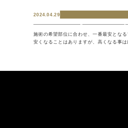
2024.04.29
Warning
: Undefined array
content/themes/boyzsalon
施術の希望部位に合わせ、一番最安となる
安くなることはありますが、高くなる事は
Warning
: Attempt to read
salon.com/public_html/wp