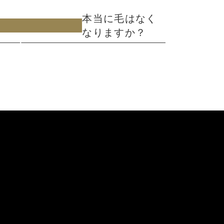
本当に毛はなく
なりますか？
ml/wp-
z-
7