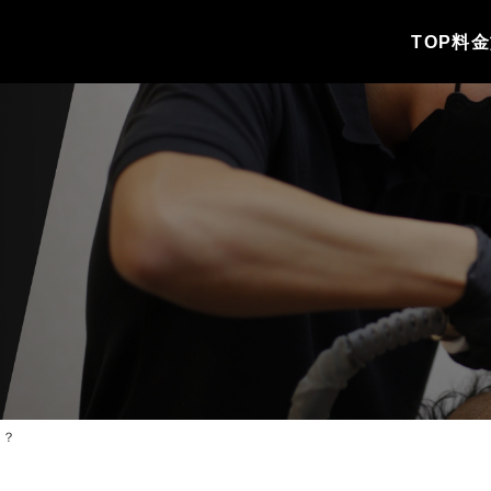
TOP
料金
か？