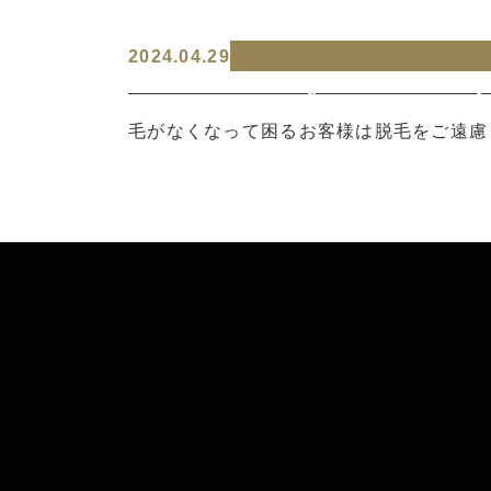
2024.04.29
Warning
: Undefined array
content/themes/boyzsalon
毛がなくなって困るお客様は脱毛をご遠慮
Warning
: Attempt to read
salon.com/public_html/wp