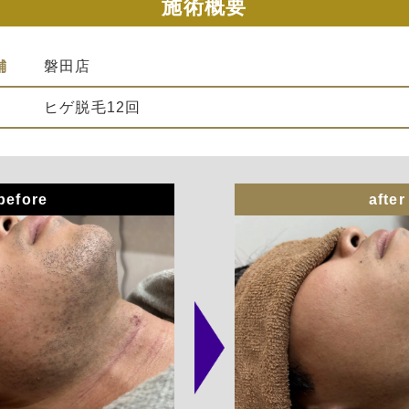
施術概要
舗
磐田店
ヒゲ脱毛12回
before
after