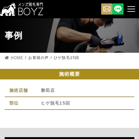
事例
HOME
お客様の声
ひゲ脱毛15回
施術概要
施術店舗
磐田店
部位
ヒゲ脱毛15回