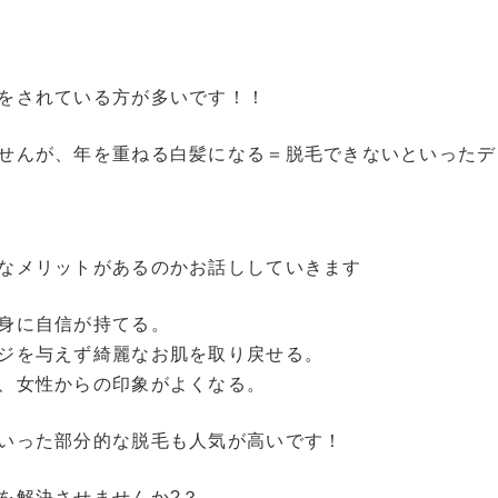
をされている方が多いです！！
せんが、年を重ねる白髪になる＝脱毛できないといったデ
なメリットがあるのかお話ししていきます
身に自信が持てる。
ジを与えず綺麗なお肌を取り戻せる。
、女性からの印象がよくなる。
いった部分的な脱毛も人気が高いです！
を解決させませんか?？