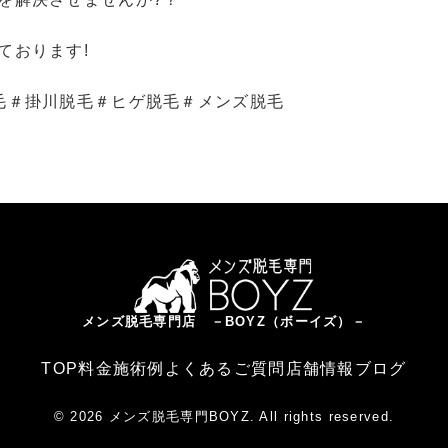
ております!
毛＃掛川脱毛＃ヒゲ脱毛＃メンズ脱毛
メンズ脱毛専門店 －BOYZ（ボーイズ）－
TOP
料金
施術例
よくあるご質問
店舗情報
ブログ
© 2026 メンズ脱毛専門BOYZ. All rights reserved.