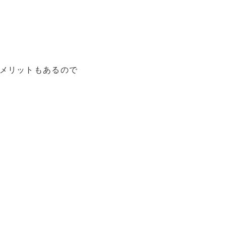
メリットもあるので