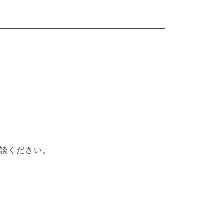
談ください。