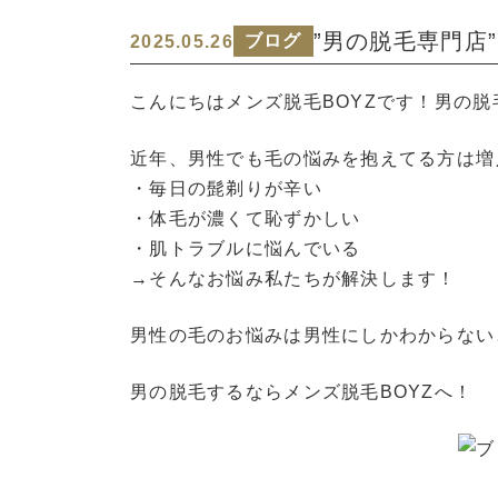
”男の脱毛専門店”
ブログ
2025.05.26
こんにちはメンズ脱毛BOYZです！男の
近年、男性でも毛の悩みを抱えてる方は増
・毎日の髭剃りが辛い
・体毛が濃くて恥ずかしい
・肌トラブルに悩んでいる
→そんなお悩み私たちが解決します！
男性の毛のお悩みは男性にしかわからない
男の脱毛するならメンズ脱毛BOYZへ！