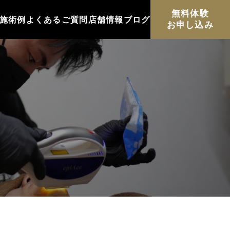
無料体験
施術例
よくあるご質問
店舗情報
ブログ
お申し込み