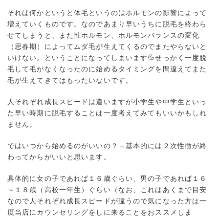
それは何かというと体毛というのはホルモンの影響によって
増えていくものです。なのであまり早いうちに脱毛を終わら
せてしまうと、また性ホルモン、ホルモンバランスの変化
（思春期）によってムダ毛が生えてくるのでまたやらないと
いけない。ということになってしまいます💦せっかく一度脱
毛して毛がなくなったのに始めるタイミングを間違えてまた
毛が生えてきてはもったいないです。
人それぞれ成長スピードは違いますが小学生や中学生といっ
た早い時期に脱毛することは一度考えてみてもいいかもしれ
ません。
ではいつから始めるのがいいの？→基本的には２次性徴が終
わってからがいいと思います。
具体的に女の子であれば１６歳ぐらい、男の子であれば１６
～１８歳（高校一年生）ぐらい（なお、これはあくまで目安
なので人それぞれ成長スピードが違うので気になった方は一
度当店にカウンセリングをしに来ることをおススメしま