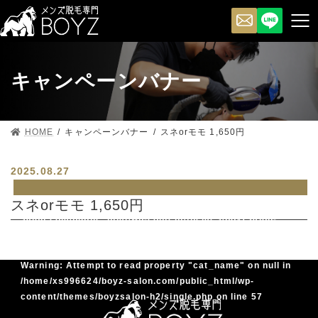
キャンペーンバナー
HOME
キャンペーンバナー
スネorモモ 1,650円
2025.08.27
スネorモモ 1,650円
Warning
: Undefined array key 0 in
/home/xs996624/boyz-
salon.com/public_html/wp-content/themes/boyzsalon-
h2/single.php
on line
57
Warning
: Attempt to read property "cat_name" on null in
/home/xs996624/boyz-salon.com/public_html/wp-
content/themes/boyzsalon-h2/single.php
on line
57