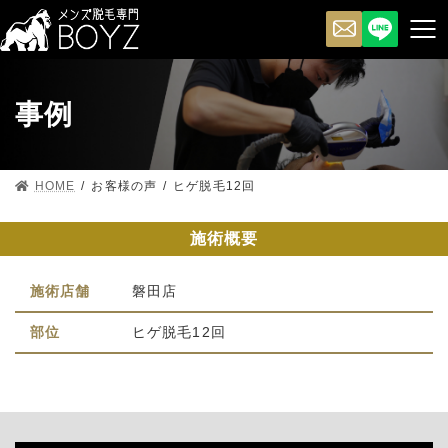
事例
HOME
お客様の声
ヒゲ脱毛12回
施術概要
施術店舗
磐田店
部位
ヒゲ脱毛12回